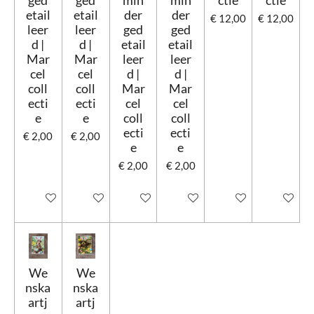
ged
ged
min
min
ctie
ctie
etail
etail
der
der
€ 12,00
€ 12,00
leer
leer
ged
ged
d |
d |
etail
etail
Mar
Mar
leer
leer
cel
cel
d |
d |
coll
coll
Mar
Mar
ecti
ecti
cel
cel
e
e
coll
coll
ecti
ecti
€ 2,00
€ 2,00
e
e
€ 2,00
€ 2,00
Uitgeschakeld
Uitgeschakeld
Uitgeschakeld
Uitgeschakeld
Uitgeschakeld
Uitgescha
We
We
nska
nska
artj
artj