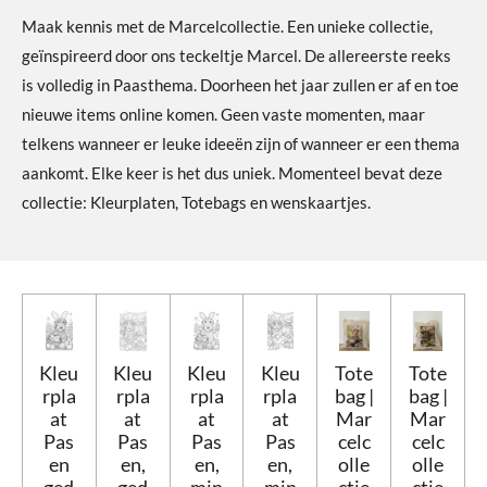
Maak kennis met de Marcelcollectie. Een unieke collectie,
geïnspireerd door ons teckeltje Marcel. De allereerste reeks
is volledig in Paasthema.
Doorheen het jaar zullen er af en toe
nieuwe items online komen. Geen vaste momenten, maar
telkens wanneer er leuke ideeën zijn of wanneer er een thema
aankomt. Elke keer is het dus uniek. Momenteel bevat deze
collectie: Kleurplaten, Totebags en wenskaartjes.
Kleu
Kleu
Kleu
Kleu
Tote
Tote
rpla
rpla
rpla
rpla
bag |
bag |
at
at
at
at
Mar
Mar
Pas
Pas
Pas
Pas
celc
celc
en
en,
en,
en,
olle
olle