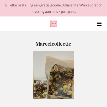
Bij elke bestelling een gratis goodie. Afhalen te Wiekevorst of
Ga
levering aan huis / postpunt.
direct
naar
de
hoofdinhoud
Marcelcollectie