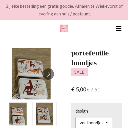
Bij elke bestelling een gratis goodie. Afhalen te Wiekevorst of
Ga
levering aan huis / postpunt.
direct
naar
de
hoofdinhoud
portefeuille
hondjes
SALE
€ 5,00
€ 7,50
design