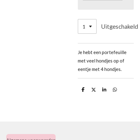
Uitgeschakeld
Je hebt een portefeuille
met veel hondjes op of
eentje met 4 hondjes.
D
D
S
D
e
e
h
e
l
e
a
l
e
l
r
e
n
e
n