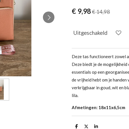
€ 9,98
€ 14,98
Uitgeschakeld
Deze tas functioneert zowel a
Deze biedt je de mogelijkheid 
essentials op een georganiseer
de vrijheid hebt om je handen 
verkrijgbaar in goud, wit en b
lila.
Afmetingen: 18x11x6,5cm
D
D
S