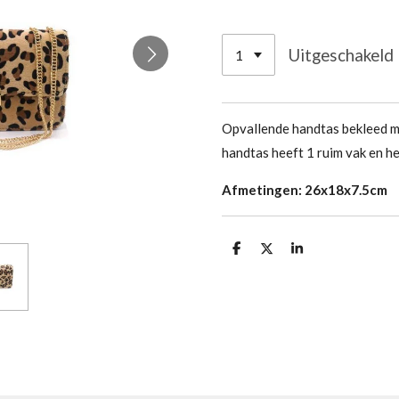
Uitgeschakeld
Opvallende handtas bekleed me
handtas heeft 1 ruim vak en hee
Afmetingen: 26x18x7.5cm
D
D
S
e
e
h
l
e
a
e
l
r
n
e