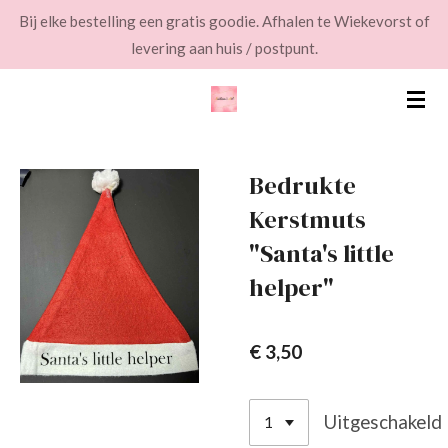
Bij elke bestelling een gratis goodie. Afhalen te Wiekevorst of
Ga
levering aan huis / postpunt.
direct
naar
de
hoofdinhoud
Bedrukte
Kerstmuts
"Santa's little
helper"
€ 3,50
Uitgeschakeld