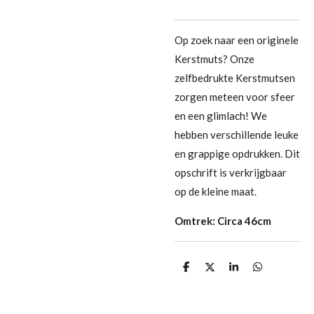
Op zoek naar een originele
Kerstmuts? Onze
zelfbedrukte Kerstmutsen
zorgen meteen voor sfeer
en een glimlach! We
hebben verschillende leuke
en grappige opdrukken. Dit
opschrift is verkrijgbaar
op de kleine maat.
Omtrek: Circa 46cm
D
D
S
D
e
e
h
e
l
e
a
l
e
l
r
e
n
e
n