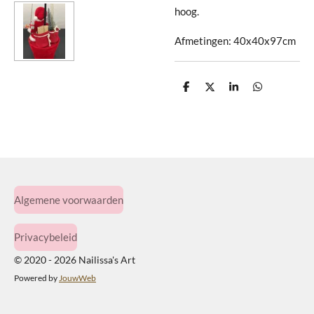
hoog.
Afmetingen: 40x40x97cm
D
D
S
D
e
e
h
e
l
e
a
l
e
l
r
e
n
e
n
Algemene voorwaarden
Privacybeleid
© 2020 - 2026 Nailissa's Art
Powered by
JouwWeb