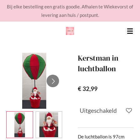
Bij elke bestelling een gratis goodie. Afhalen te Wiekevorst of
Ga
levering aan huis / postpunt.
direct
naar
de
hoofdinhoud
Kerstman in
luchtballon
€ 32,99
Uitgeschakeld
De luchtballon is 97cm