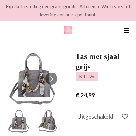
Bij elke bestelling een gratis goodie. Afhalen te Wiekevorst of
Ga
levering aan huis / postpunt.
direct
naar
de
hoofdinhoud
Tas met sjaal
grijs
NIEUW
€ 24,99
Uitgeschakeld