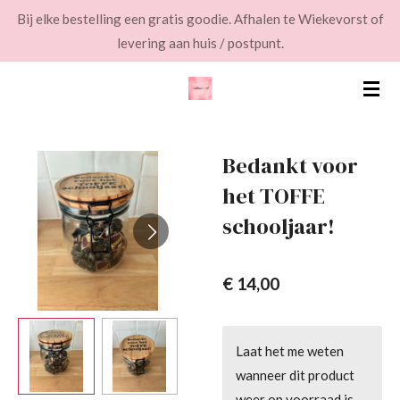
Bij elke bestelling een gratis goodie. Afhalen te Wiekevorst of
Ga
levering aan huis / postpunt.
direct
naar
de
hoofdinhoud
Bedankt voor
het TOFFE
schooljaar!
€ 14,00
Laat het me weten
wanneer dit product
weer op voorraad is.