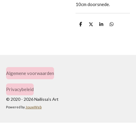
10cm doorsnede.
D
D
S
D
e
e
h
e
l
e
a
l
e
l
r
e
n
e
n
Algemene voorwaarden
Privacybeleid
© 2020 - 2026 Nailissa's Art
Powered by
JouwWeb