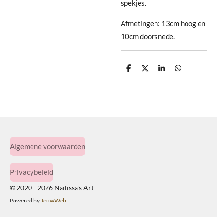
spekjes.
Afmetingen: 13cm hoog en
10cm doorsnede.
D
D
S
D
e
e
h
e
l
e
a
l
e
l
r
e
n
e
n
Algemene voorwaarden
Privacybeleid
© 2020 - 2026 Nailissa's Art
Powered by
JouwWeb