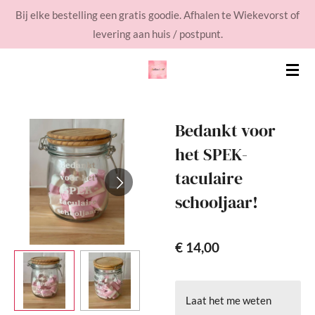
Bij elke bestelling een gratis goodie. Afhalen te Wiekevorst of
Ga
levering aan huis / postpunt.
direct
naar
de
hoofdinhoud
Bedankt voor
het SPEK-
taculaire
schooljaar!
€ 14,00
Laat het me weten