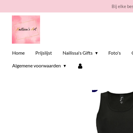
Bij elke be
Ga
direct
naar
de
hoofdinhoud
Home
Prijslijst
Nailissa's Gifts
Foto's
Algemene voorwaarden